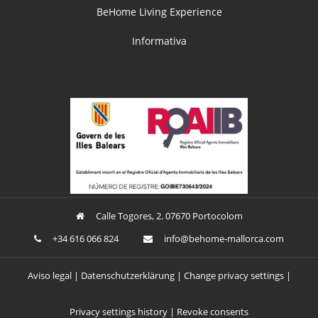
BeHome Living Experience
Informativa
Calle Togores, 2. 07670 Portocolom
+34 616 066 824
ofni
oheb@
am-em
croll
moc.a
Aviso legal
Datenschutzerklärung
Change privacy settings
Privacy settings history
Revoke consents