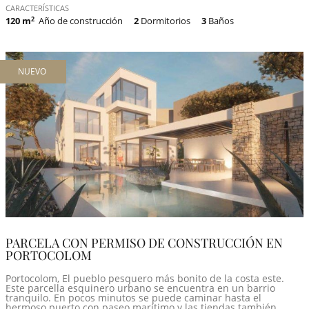
CARACTERÍSTICAS
120 m
2
Año de construcción
2
Dormitorios
3
Baños
NUEVO
PARCELA CON PERMISO DE CONSTRUCCIÓN EN
PORTOCOLOM
Portocolom, El pueblo pesquero más bonito de la costa este.
Este parcella esquinero urbano se encuentra en un barrio
tranquilo. En pocos minutos se puede caminar hasta el
hermoso puerto con paseo marítimo y las tiendas también