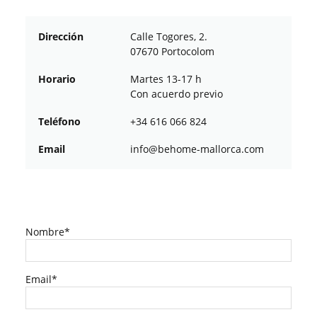
Dirección
Calle Togores, 2.
07670 Portocolom
Horario
Martes 13-17 h
Con acuerdo previo
Teléfono
+34 616 066 824
Email
ofni
oheb@
am-em
croll
moc.a
Nombre*
Email*