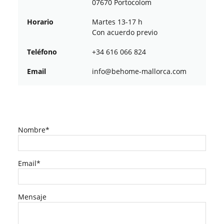
07670 Portocolom
Horario
Martes 13-17 h
Con acuerdo previo
Teléfono
+34 616 066 824
Email
ofni
oheb@
am-em
croll
moc.a
Nombre*
Email*
Mensaje