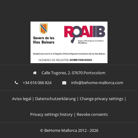
Calle Togores, 2. 07670 Portocolom
+34 616 066 824
ofni
oheb@
am-em
croll
moc.a
Aviso legal
Datenschutzerklärung
Change privacy settings
Privacy settings history
Revoke consents
©
BeHome Mallorca
2012 - 2026