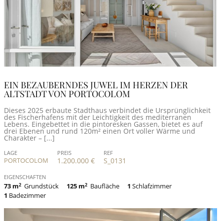
EIN BEZAUBERNDES JUWEL IM HERZEN DER
ALTSTADT VON PORTOCOLOM
Dieses 2025 erbaute Stadthaus verbindet die Ursprünglichkeit
des Fischerhafens mit der Leichtigkeit des mediterranen
Lebens. Eingebettet in die pintoresken Gassen, bietet es auf
drei Ebenen und rund 120m² einen Ort voller Wärme und
Charakter – [...]
LAGE
PREIS
REF
PORTOCOLOM
1.200.000 €
S_0131
EIGENSCHAFTEN
73 m
2
Grundstück
125 m
2
Baufläche
1
Schlafzimmer
1
Badezimmer