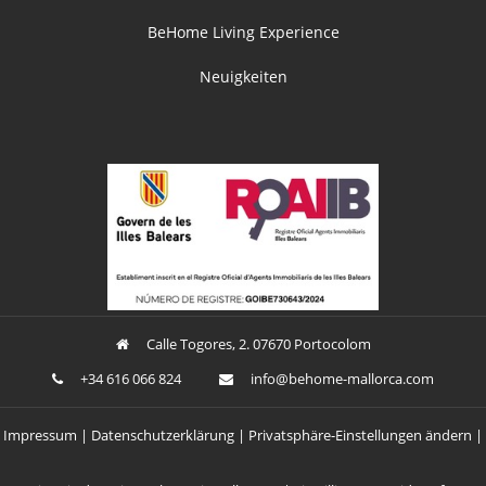
BeHome Living Experience
Neuigkeiten
Calle Togores, 2. 07670 Portocolom
+34 616 066 824
ofni
oheb@
am-em
croll
moc.a
Impressum
Datenschutzerklärung
Privatsphäre-Einstellungen ändern