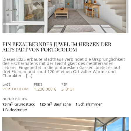
EIN BEZAUBERNDES JUWEL IM HERZEN DER
ALTSTADT VON PORTOCOLOM
Dieses 2025 erbaute Stadthaus verbindet die Ursprünglichkeit
des Fischerhafens mit der Leichtigkeit des mediterranen
Lebens. Eingebettet in die pintoresken Gassen, bietet es auf
drei Ebenen und rund 120m² einen Ort voller Wärme und
Charakter – [...]
LAGE
PREIS
REF
PORTOCOLOM
1.200.000 €
S_0131
EIGENSCHAFTEN
73 m
2
Grundstück
125 m
2
Baufläche
1
Schlafzimmer
1
Badezimmer