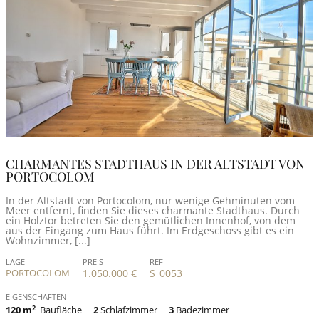
CHARMANTES STADTHAUS IN DER ALTSTADT VON
PORTOCOLOM
In der Altstadt von Portocolom, nur wenige Gehminuten vom
Meer entfernt, finden Sie dieses charmante Stadthaus. Durch
ein Holztor betreten Sie den gemütlichen Innenhof, von dem
aus der Eingang zum Haus führt. Im Erdgeschoss gibt es ein
Wohnzimmer, [...]
LAGE
PREIS
REF
PORTOCOLOM
1.050.000 €
S_0053
EIGENSCHAFTEN
120 m
2
Baufläche
2
Schlafzimmer
3
Badezimmer