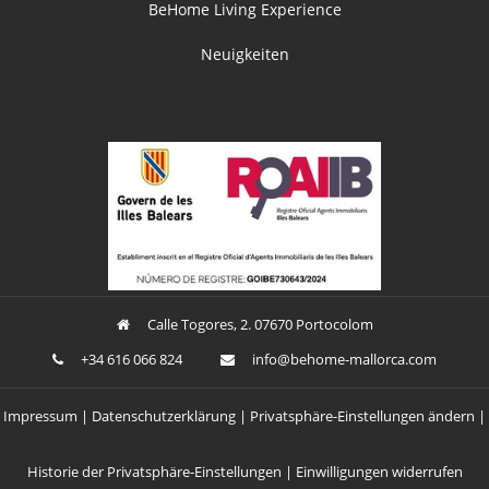
BeHome Living Experience
Neuigkeiten
Calle Togores, 2. 07670 Portocolom
+34 616 066 824
ofni
oheb@
am-em
croll
moc.a
Impressum
Datenschutzerklärung
Privatsphäre-Einstellungen ändern
Historie der Privatsphäre-Einstellungen
Einwilligungen widerrufen