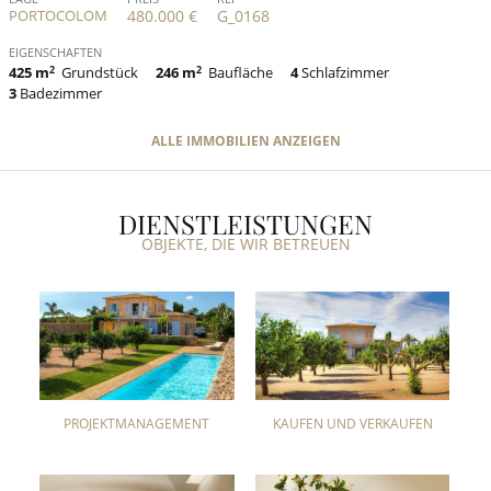
PORTOCOLOM
480.000 €
G_0168
EIGENSCHAFTEN
425 m
2
Grundstück
246 m
2
Baufläche
4
Schlafzimmer
3
Badezimmer
ALLE IMMOBILIEN ANZEIGEN
DIENSTLEISTUNGEN
OBJEKTE, DIE WIR BETREUEN
PROJEKTMANAGEMENT
KAUFEN UND VERKAUFEN