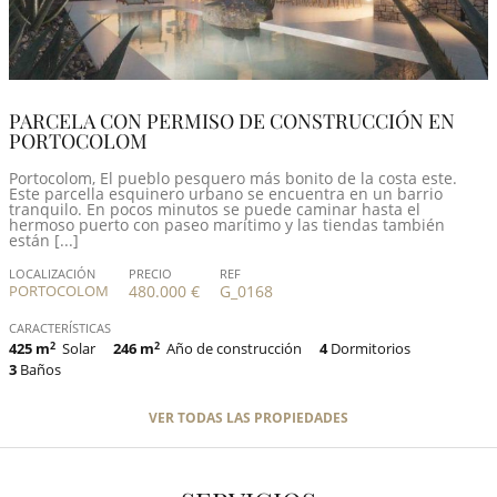
PARCELA CON PERMISO DE CONSTRUCCIÓN EN
PORTOCOLOM
Portocolom, El pueblo pesquero más bonito de la costa este.
Este parcella esquinero urbano se encuentra en un barrio
tranquilo. En pocos minutos se puede caminar hasta el
hermoso puerto con paseo marítimo y las tiendas también
están [...]
LOCALIZACIÓN
PRECIO
REF
PORTOCOLOM
480.000 €
G_0168
CARACTERÍSTICAS
425 m
2
Solar
246 m
2
Año de construcción
4
Dormitorios
3
Baños
VER TODAS LAS PROPIEDADES