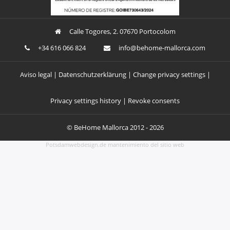
Calle Togores, 2. 07670 Portocolom
+34 616 066 824
ofni
oheb@
am-em
croll
moc.a
Aviso legal
Datenschutzerklärung
Change privacy settings
Privacy settings history
Revoke consents
©
BeHome Mallorca
2012 - 2026
Potsdamwebdesign.de mantenimiento del sitio web