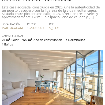
Esta casa adosada, construida en 2025, une la autenticidad de
un puerto pesquero con la ligereza de la vida mediterránea.
Situada entre pintorescas callejuelas, ofrece en tres niveles y
aproximadamente 120m² un espacio lleno de calidez y [...]
LOCALIZACIÓN
PRECIO
REF
PORTOCOLOM
1.200.000 €
S_0131
CARACTERÍSTICAS
73 m
2
Solar
125 m
2
Año de construcción
1
Dormitorios
1
Baños