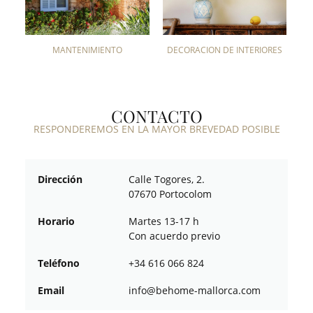
MANTENIMIENTO
DECORACIÓN DE INTERIORES
CONTACTO
RESPONDEREMOS EN LA MAYOR BREVEDAD POSIBLE
Dirección
Calle Togores, 2.
07670 Portocolom
Horario
Martes 13-17 h
Con acuerdo previo
Teléfono
+34 616 066 824
Email
ofni
oheb@
am-em
croll
moc.a