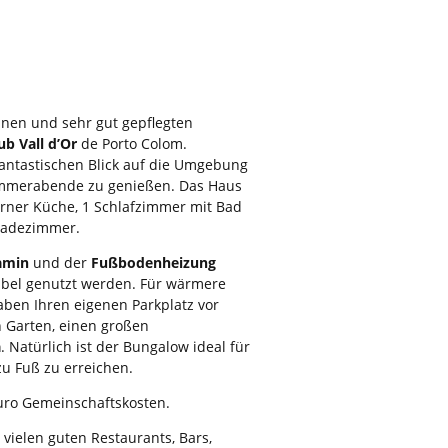
einen und sehr gut gepflegten
ub Vall d’Or
de Porto Colom.
antastischen Blick auf die Umgebung
Sommerabende zu genießen. Das Haus
erner Küche, 1 Schlafzimmer mit Bad
 Badezimmer.
amin
und der
Fußbodenheizung
abel genutzt werden. Für wärmere
aben Ihren eigenen Parkplatz vor
 Garten, einen großen
a
. Natürlich ist der Bungalow ideal für
 zu Fuß zu erreichen.
uro Gemeinschaftskosten.
 vielen guten Restaurants, Bars,