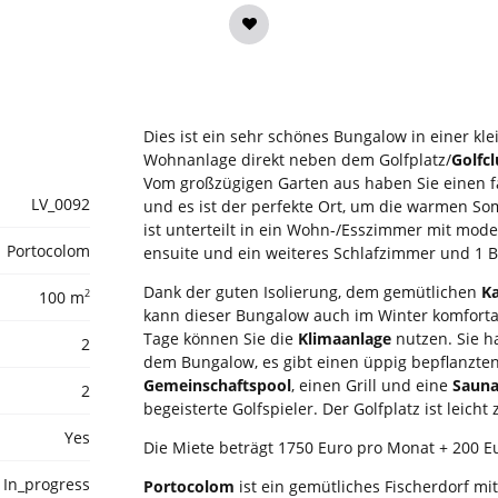
Dies ist ein sehr schönes Bungalow in einer kl
Wohnanlage direkt neben dem Golfplatz/
Golfcl
Vom großzügigen Garten aus haben Sie einen f
LV_0092
und es ist der perfekte Ort, um die warmen 
ist unterteilt in ein Wohn-/Esszimmer mit mod
Portocolom
ensuite und ein weiteres Schlafzimmer und 1
Dank der guten Isolierung, dem gemütlichen
K
2
100 m
kann dieser Bungalow auch im Winter komfort
Tage können Sie die
Klimaanlage
nutzen. Sie h
2
dem Bungalow, es gibt einen üppig bepflanzten
Gemeinschaftspool
, einen Grill und eine
Saun
2
begeisterte Golfspieler. Der Golfplatz ist leicht
Yes
Die Miete beträgt 1750 Euro pro Monat + 200 E
In_progress
Portocolom
ist ein gemütliches Fischerdorf mit