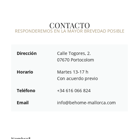
CONTACTO
RESPONDEREMOS EN LA MAYOR BREVEDAD POSIBLE
Dirección
Calle Togores, 2.
07670 Portocolom
Horario
Martes 13-17 h
Con acuerdo previo
Teléfono
+34 616 066 824
Email
ofni
oheb@
am-em
croll
moc.a
Nombre*