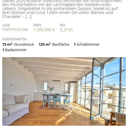
Dieses 2025 erbaute Stadthaus verbindet die Ursprünglichkeit
des Fischerhafens mit der Leichtigkeit des mediterranen
Lebens. Eingebettet in die pintoresken Gassen, bietet es auf
drei Ebenen und rund 120m² einen Ort voller Wärme und
Charakter – [...]
LAGE
PREIS
REF
PORTOCOLOM
1.200.000 €
S_0131
EIGENSCHAFTEN
73 m
2
Grundstück
125 m
2
Baufläche
1
Schlafzimmer
1
Badezimmer