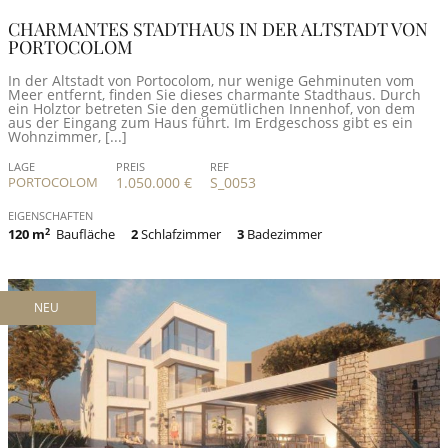
CHARMANTES STADTHAUS IN DER ALTSTADT VON
PORTOCOLOM
In der Altstadt von Portocolom, nur wenige Gehminuten vom
Meer entfernt, finden Sie dieses charmante Stadthaus. Durch
ein Holztor betreten Sie den gemütlichen Innenhof, von dem
aus der Eingang zum Haus führt. Im Erdgeschoss gibt es ein
Wohnzimmer, [...]
LAGE
PREIS
REF
PORTOCOLOM
1.050.000 €
S_0053
EIGENSCHAFTEN
120 m
2
Baufläche
2
Schlafzimmer
3
Badezimmer
NEU