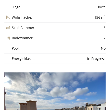
Lage:
S´Horta
2
Wohnfläche:
156 m
Schlafzimmer:
3
Badezimmer:
2
Pool:
No
Energieklasse:
In Progress