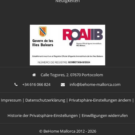
Neuigkeiten
Calle Togores, 2. 07670 Portocolom
+34 616 066 824
ofni
oheb@
am-em
croll
moc.a
Impressum
Datenschutzerklärung
Privatsphäre-Einstellungen ändern
Historie der Privatsphäre-Einstellungen
Einwilligungen widerrufen
©
BeHome Mallorca
2012 - 2026