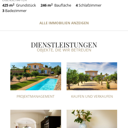
425 m
2
Grundstück
246 m
2
Baufläche
4
Schlafzimmer
3
Badezimmer
ALLE IMMOBILIEN ANZEIGEN
DIENSTLEISTUNGEN
OBJEKTE, DIE WIR BETREUEN
PROJEKTMANAGEMENT
KAUFEN UND VERKAUFEN