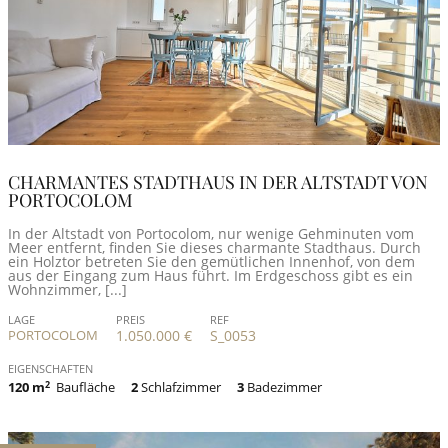
CHARMANTES STADTHAUS IN DER ALTSTADT VON
PORTOCOLOM
In der Altstadt von Portocolom, nur wenige Gehminuten vom
Meer entfernt, finden Sie dieses charmante Stadthaus. Durch
ein Holztor betreten Sie den gemütlichen Innenhof, von dem
aus der Eingang zum Haus führt. Im Erdgeschoss gibt es ein
Wohnzimmer, [...]
LAGE
PREIS
REF
PORTOCOLOM
1.050.000 €
S_0053
EIGENSCHAFTEN
120 m
2
Baufläche
2
Schlafzimmer
3
Badezimmer