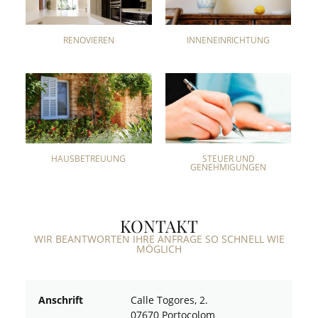
RENOVIEREN
INNENEINRICHTUNG
HAUSBETREUUNG
STEUER UND
GENEHMIGUNGEN
KONTAKT
WIR BEANTWORTEN IHRE ANFRAGE SO SCHNELL WIE
MÖGLICH
Anschrift
Calle Togores, 2.
07670 Portocolom