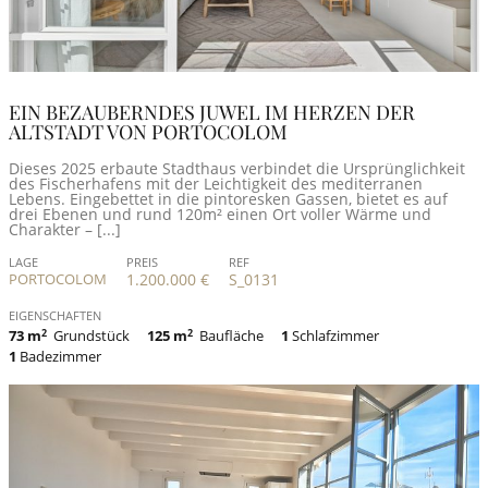
EIN BEZAUBERNDES JUWEL IM HERZEN DER
ALTSTADT VON PORTOCOLOM
Dieses 2025 erbaute Stadthaus verbindet die Ursprünglichkeit
des Fischerhafens mit der Leichtigkeit des mediterranen
Lebens. Eingebettet in die pintoresken Gassen, bietet es auf
drei Ebenen und rund 120m² einen Ort voller Wärme und
Charakter – [...]
LAGE
PREIS
REF
PORTOCOLOM
1.200.000 €
S_0131
EIGENSCHAFTEN
73 m
2
Grundstück
125 m
2
Baufläche
1
Schlafzimmer
1
Badezimmer