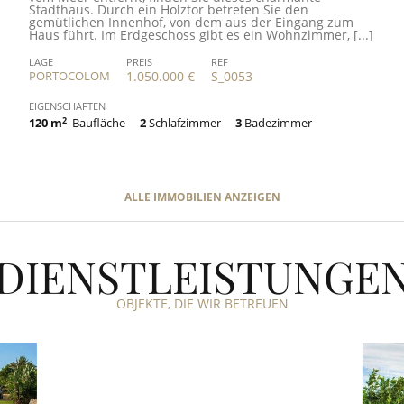
Stadthaus. Durch ein Holztor betreten Sie den
gemütlichen Innenhof, von dem aus der Eingang zum
Haus führt. Im Erdgeschoss gibt es ein Wohnzimmer, [...]
LAGE
PREIS
REF
PORTOCOLOM
1.050.000 €
S_0053
EIGENSCHAFTEN
120 m
2
Baufläche
2
Schlafzimmer
3
Badezimmer
ALLE IMMOBILIEN ANZEIGEN
DIENSTLEISTUNGE
OBJEKTE, DIE WIR BETREUEN