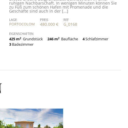
ruhigen Nachbarschaft. In wenigen Minuten können Sie
zu Fuß zum schönen Hafen mit Promenade und die
Geschäfte sind auch in der [...]
LAGE
PREIS
REF
PORTOCOLOM
480.000 €
G_0168
EIGENSCHAFTEN
425 m
2
Grundstück
246 m
2
Baufläche
4
Schlafzimmer
3
Badezimmer
N