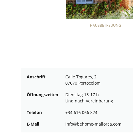
HAUSBETREUUNG
Anschrift
Calle Togores, 2.
07670 Portocolom
Öffnungszeiten
Dienstag 13-17 h
Und nach Vereinbarung
Telefon
+34 616 066 824
E-Mail
ofni
oheb@
am-em
croll
moc.a