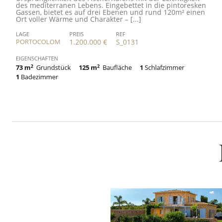
des mediterranen Lebens. Eingebettet in die pintoresken
Gassen, bietet es auf drei Ebenen und rund 120m² einen
Ort voller Wärme und Charakter – [...]
LAGE
PREIS
REF
PORTOCOLOM
1.200.000 €
S_0131
EIGENSCHAFTEN
73 m
2
Grundstück
125 m
2
Baufläche
1
Schlafzimmer
1
Badezimmer