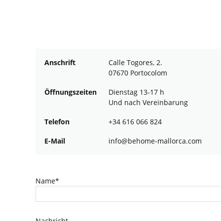
Anschrift
Calle Togores, 2.
07670 Portocolom
Öffnungszeiten
Dienstag 13-17 h
Und nach Vereinbarung
Telefon
+34 616 066 824
E-Mail
ofni
oheb@
am-em
croll
moc.a
Name*
Nachricht