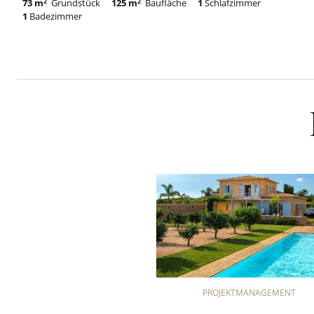
73 m
2
Grundstück
125 m
2
Baufläche
1
Schlafzimmer
1
Badezimmer
PROJEKTMANAGEMENT