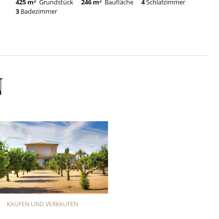
425 m
2
Grundstück
246 m
2
Baufläche
4
Schlafzimmer
3
Badezimmer
N
KAUFEN UND VERKAUFEN