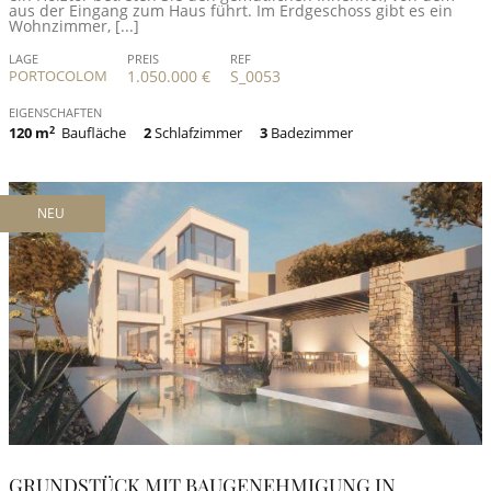
aus der Eingang zum Haus führt. Im Erdgeschoss gibt es ein
Wohnzimmer, [...]
LAGE
PREIS
REF
PORTOCOLOM
1.050.000 €
S_0053
EIGENSCHAFTEN
120 m
2
Baufläche
2
Schlafzimmer
3
Badezimmer
NEU
GRUNDSTÜCK MIT BAUGENEHMIGUNG IN