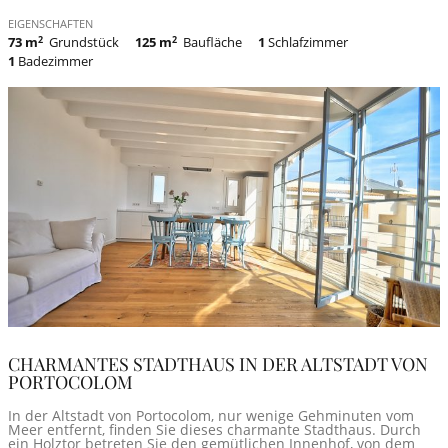
EIGENSCHAFTEN
73 m
2
Grundstück
125 m
2
Baufläche
1
Schlafzimmer
1
Badezimmer
CHARMANTES STADTHAUS IN DER ALTSTADT VON
PORTOCOLOM
In der Altstadt von Portocolom, nur wenige Gehminuten vom
Meer entfernt, finden Sie dieses charmante Stadthaus. Durch
ein Holztor betreten Sie den gemütlichen Innenhof, von dem