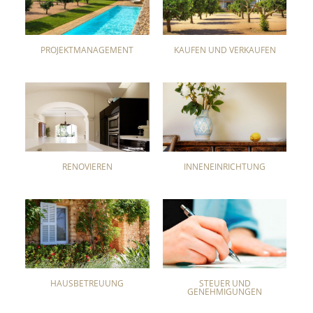
PROJEKTMANAGEMENT
KAUFEN UND VERKAUFEN
RENOVIEREN
INNENEINRICHTUNG
HAUSBETREUUNG
STEUER UND
GENEHMIGUNGEN