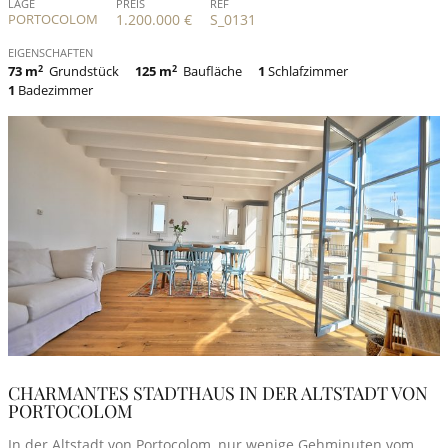
LAGE
PREIS
REF
PORTOCOLOM
1.200.000 €
S_0131
EIGENSCHAFTEN
73 m
2
Grundstück
125 m
2
Baufläche
1
Schlafzimmer
1
Badezimmer
CHARMANTES STADTHAUS IN DER ALTSTADT VON
PORTOCOLOM
In der Altstadt von Portocolom, nur wenige Gehminuten vom