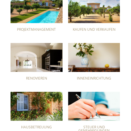
PROJEKTMANAGEMENT
KAUFEN UND VERKAUFEN
RENOVIEREN
INNENEINRICHTUNG
HAUSBETREUUNG
STEUER UND
GENEHMIGUNGEN