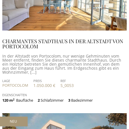
CHARMANTES STADTHAUS IN DER ALTSTADT VON
PORTOCOLOM
In der Altstadt von Portocolom, nur wenige Gehminuten vom
Meer entfernt, finden Sie dieses charmante Stadthaus. Durch
ein Holztor betreten Sie den gemütlichen Innenhof, von dem
aus der Eingang zum Haus führt. Im Erdgeschoss gibt es ein
Wohnzimmer, [...]
LAGE
PREIS
REF
PORTOCOLOM
1.050.000 €
S_0053
EIGENSCHAFTEN
120 m
2
Baufläche
2
Schlafzimmer
3
Badezimmer
NEU