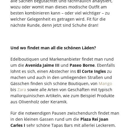
alle Sachen begutachtet und fachfraulich analysiert,
wozu oder womit man dieses modische Outfit am
besten kombinieren kann – oder viel wichtiger – zu
welcher Gelegenheit es getragen wird. Fit für die
nächste Runde, denn jetzt sind Schuhe dran!
Und wo findet man all die schönen Läden?
Edelboutiquen und Markenanbieter findet man rund
um die
Avenida Jaime III
und
Paseo
Borne
. Ebenfalls
lohnt es sich, einen Abstecher ins
El Corte Ingles
zu
machen und auch in den umliegenden Straßen und
Gässchen finden sich schöne Boutiquen, von
Mango
bis
Zara
sowie alle Arten von Geschäften mit typisch
mallorquinischen Artikeln, wie zum Beispiel Produkte
aus Olivenholz oder Keramik.
Für die notwendigen Pausen zwischendurch findet man
in den kleinen Gassen rund um die
Plaza Rei Joan
Carles I
sehr schöne Tapas Bars mit allerlei Leckerem.