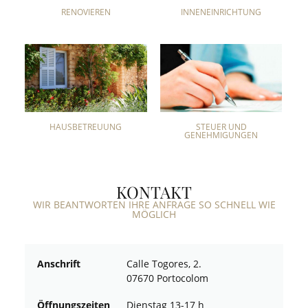
RENOVIEREN
INNENEINRICHTUNG
HAUSBETREUUNG
STEUER UND
GENEHMIGUNGEN
KONTAKT
WIR BEANTWORTEN IHRE ANFRAGE SO SCHNELL WIE
MÖGLICH
Anschrift
Calle Togores, 2.
07670 Portocolom
Öffnungszeiten
Dienstag 13-17 h