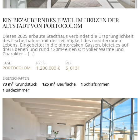
EIN BEZAUBERNDES JUWEL IM HERZEN DER
ALTSTADT VON PORTOCOLOM
Dieses 2025 erbaute Stadthaus verbindet die Ursprünglichkeit
des Fischerhafens mit der Leichtigkeit des mediterranen
Lebens. Eingebettet in die pintoresken Gassen, bietet es auf
drei Ebenen und rund 120m² einen Ort voller Wärme und
Charakter – [...]
LAGE
PREIS
REF
PORTOCOLOM
1.200.000 €
S_0131
EIGENSCHAFTEN
73 m
2
Grundstück
125 m
2
Baufläche
1
Schlafzimmer
1
Badezimmer