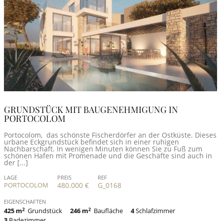
GRUNDSTÜCK MIT BAUGENEHMIGUNG IN
PORTOCOLOM
Portocolom, das schönste Fischerdörfer an der Ostküste. Dieses
urbane Eckgrundstück befindet sich in einer ruhigen
Nachbarschaft. In wenigen Minuten können Sie zu Fuß zum
schönen Hafen mit Promenade und die Geschäfte sind auch in
der [...]
LAGE
PREIS
REF
PORTOCOLOM
480.000 €
G_0168
EIGENSCHAFTEN
425 m
2
Grundstück
246 m
2
Baufläche
4
Schlafzimmer
3
Badezimmer